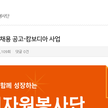
봉사단
원채용 공고-캄보디아 사업
,109회
댓글
0건